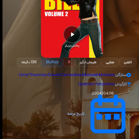
پخش تریلر
اکشن
جنایی
هیجان انگیز
R
BluRay
136 دقیقه
ستارگان
Michael Madsen
،
David Carradine
،
Uma Thurman
کارگردان
Quentin Tarantino
2004/04/16
تاریخ عرضه