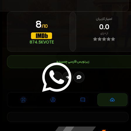
امتیاز کاربران
8
0.0
/10
از
۰
رای
874.5K
VOTE
زیرنویس فارسی چسبیده