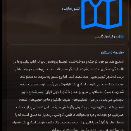
کشور سازنده
زبان فیلم
انگلیسی
خلاصه داستان
استیچ هد موجود کوچک و دوخته‌شده، توسط پروفسور دیوانه (راب برایدون) در
قلعه گروتسکوی بیدار می‌شود تا از دیگر مخلوقات عجیب پروفسور در برابر اهالی
ترسناک شهر گروبرز نوبین محافظت کند. اما پروفسور به سرعت به مخلوقات
جدید علاقه‌مند می‌شود و استیچ هد فراموش می‌گردد. او، با حسرت دیده
شدن، به سیرک مسافرتی می‌پیوندد و با آرتور (جول فرای)، پسر شجاع شهر،
دوستی می‌بندد. در میان تعقیب‌های هیجان‌انگیز و ماجراجویی‌های قلعه،
استیچ هد مرزهای تنهایی و پذیرش را آزمایش می‌کند. این داستان پر از لحظات
طنزآمیز، موجودات بامزه و تحولات عاطفی، کاوشی در تمایل به عشق است که با
صحنه‌های رنگارنگ و پایانی پر از امید، مخاطب را تا کشف هویت استیچ هد همراه
می‌سازد و به بررسی عمق پذیرش تفاوت‌ها می‌پردازد.