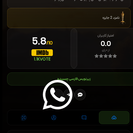
نامزد 2 جایزه
امتیاز کاربران
5.8
0.0
/10
از
۰
رای
1.1K
VOTE
زیرنویس فارسی چسبیده