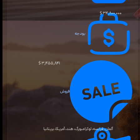
۳۴٬۸۰۰٬۰۰۰ $
بودجه
۳٬۴۵۵٬۸۴۱ $
فروش
آلمان، فرانسه، لوکزامبورگ، هند، آمریکا، بریتانیا