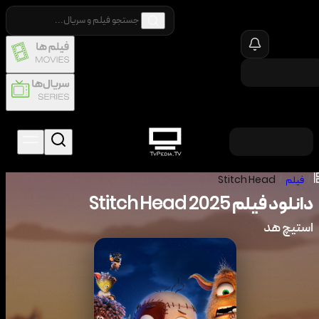
/
فیلم
/
Stitch Head
دانلود فیلم
2025
Stitch Head
استیچ هد