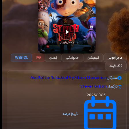
پخش تریلر
ماجراجویی
انیمیشن
خانوادگی
کمدی
WEB-DL
PG
92 دقیقه
ستارگان
Alison Steadman
،
Joel Fry
،
Asa Butterfield
کارگردان
Steve Hudson
2025/10/16
تاریخ عرضه