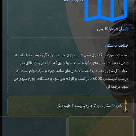
کشور سازنده
زبان فیلم
انگلیسی
خلاصه داستان
تعطیلات مورد علاقه برای نسل ها... جورج بیلی تمام زندگی خود را صرف هدیه
دادن به مردم آبشار بدفورد کرده است. تنها چیزی که باعث می‌شود آقای پاتر
نتواند کل شهر را تصاحب کند، ساختمان‌های ساده جورج و شرکت وام است. اما
در شب کریسمس 8000 دلار کسب و کار گم می شود و مشکلات جورج شروع می
شود. ترجمه از :
نامزد 5 اسکار نامزد 7 جایزه و برنده 11 جایزه دیگر