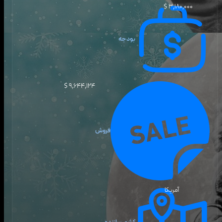
۳٬۱۸۰٬۰۰۰ $
بودجه
۹٬۶۴۴٬۱۲۴ $
فروش
آمریکا