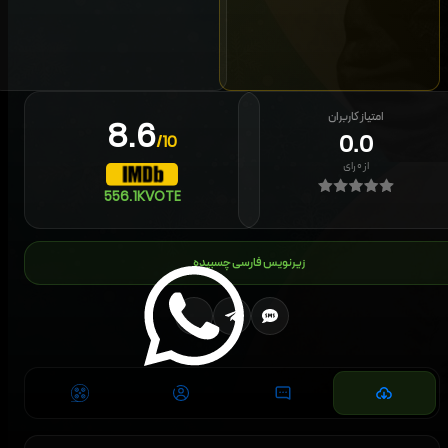
امتیاز کاربران
8.6
0.0
/10
از
۰
رای
556.1K
VOTE
زیرنویس فارسی چسبیده