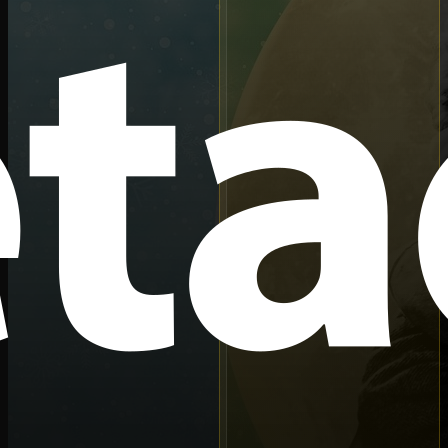
جزو 250 فیلم برتر
رتبه
21