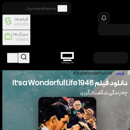
/
فیلم
/
It's a Wonderful Life
دانلود فیلم
1946
It's a Wonderful Life
چه زندگی شگفت‌انگیزی