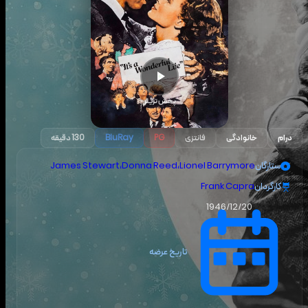
پخش تریلر
درام
خانوادگی
فانتزی
PG
BluRay
130 دقیقه
ستارگان
Lionel Barrymore
،
Donna Reed
،
James Stewart
کارگردان
Frank Capra
1946/12/20
تاریخ عرضه