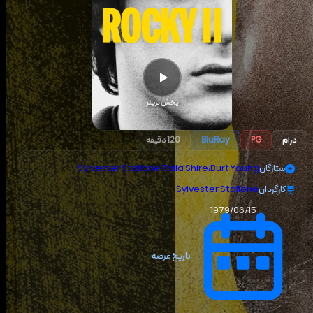
پخش تریلر
درام
PG
BluRay
120 دقیقه
ستارگان
Burt Young
،
Talia Shire
،
Sylvester Stallone
کارگردان
Sylvester Stallone
1979/06/15
تاریخ عرضه