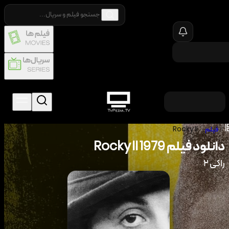
/
فیلم
/
Rocky II
دانلود فیلم
1979
Rocky II
راکی ۲