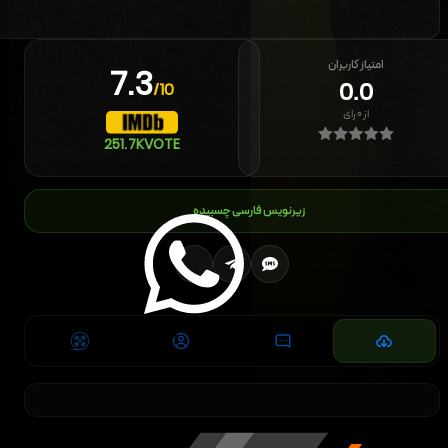
امتیاز کاربران
7.3
0.0
/10
از
۰
رای
251.7K
VOTE
زیرنویس فارسی چسبیده