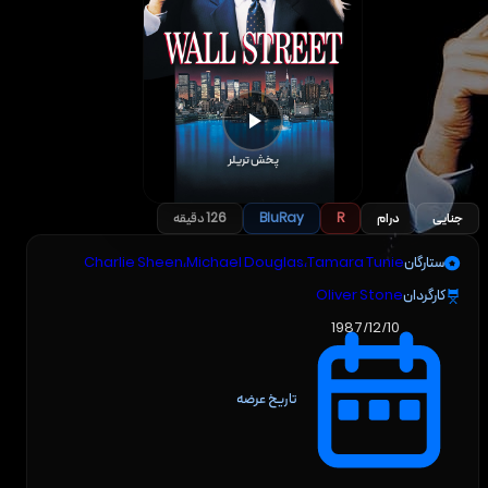
پخش تریلر
جنایی
درام
R
BluRay
126 دقیقه
ستارگان
Tamara Tunie
،
Michael Douglas
،
Charlie Sheen
کارگردان
Oliver Stone
1987/12/10
تاریخ عرضه