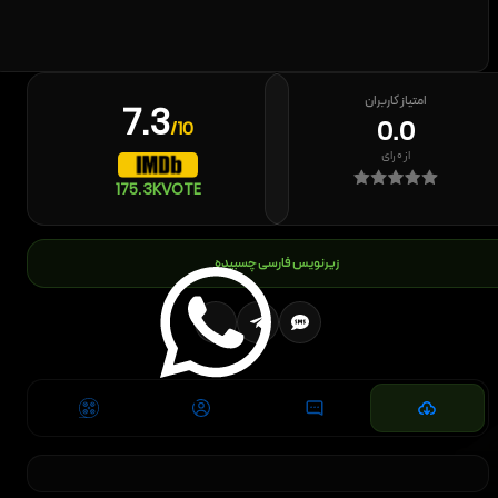
امتیاز کاربران
7.3
0.0
/10
از
۰
رای
175.3K
VOTE
زیرنویس فارسی چسبیده