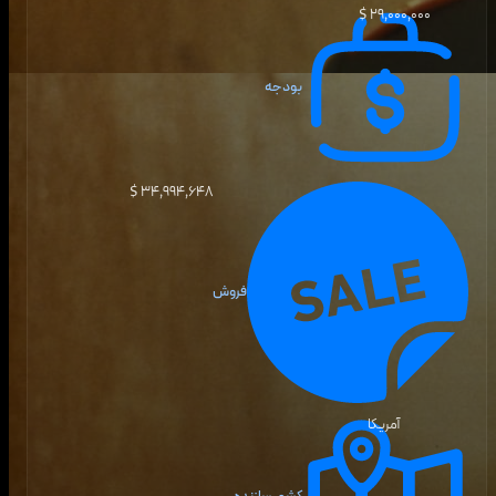
۲۹٬۰۰۰٬۰۰۰ $
بودجه
۳۴٬۹۹۴٬۶۴۸ $
فروش
آمریکا