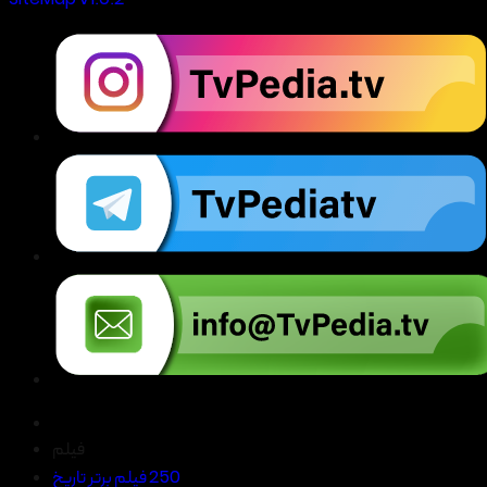
SiteMap V1.0.2
فیلم
250 فیلم برتر تاریخ