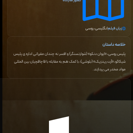
کشور سازنده
زبان فیلم
انگلیسی، روسی
خلاصه داستان
پلیس روسی، «ایوان دنکو» (شوارتسنگر) و افسر نه چندان مقرراتی اداره ی پلیس
شیکاگو، «آرت ریدزیک» (بلوشی)، با کمک هم به مقابله با قاچاقچیان بین المللی
مواد مخدر می پردازند.