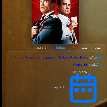
اکشن
جنایی
R
BluRay
104 دقیقه
ستارگان
Peter Boyle
،
Jim Belushi
،
Arnold Schwarzenegger
کارگردان
Walter Hill
1988/06/17
تاریخ عرضه