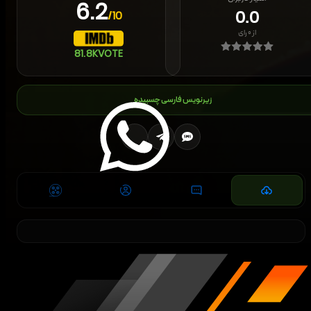
6.2
0.0
/10
از
۰
رای
81.8K
VOTE
زیرنویس فارسی چسبیده