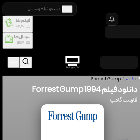
/
فیلم
/
Forrest Gump
دانلود فیلم
1994
Forrest Gump
فارست گامپ