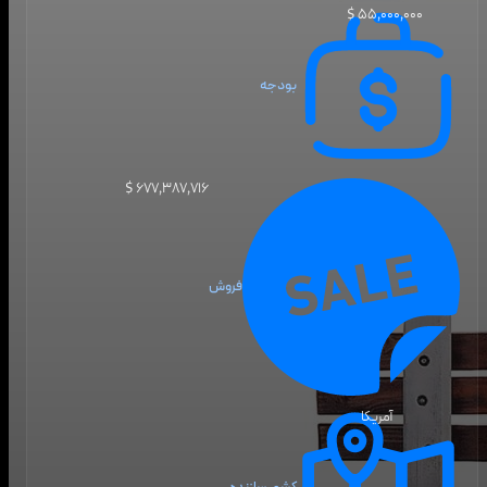
۵۵٬۰۰۰٬۰۰۰ $
بودجه
۶۷۷٬۳۸۷٬۷۱۶ $
فروش
آمریکا