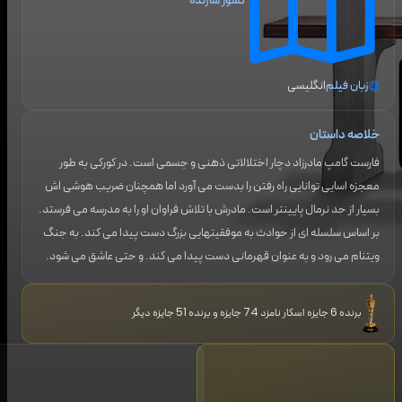
کشور سازنده
زبان فیلم
انگلیسی
خلاصه داستان
فارست گامپ مادرزاد دچار اختلالاتی ذهنی و جسمی است. در کورکی به طور
معجزه اسایی توانایی راه رفتن را بدست می آورد اما همچنان ضریب هوشی اش
بسیار از حد نرمال پایینتر است. مادرش با تلاش فراوان او را به مدرسه می فرستد.
بر اساس سلسله ای از حوادث به موفقیتهایی بزرگ دست پیدا می کند. به جنگ
ویتنام می رود و به عنوان قهرمانی دست پیدا می کند. و حتی عاشق می شود.
برنده 6 جایزه اسکار نامزد 74 جایزه و برنده 51 جایزه دیگر