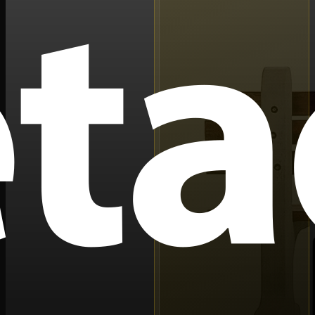
جزو 250 فیلم برتر
رتبه
12