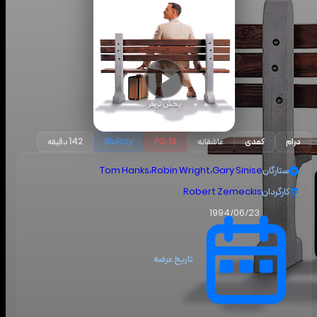
پخش تریلر
درام
کمدی
عاشقانه
PG-13
BluRay
142 دقیقه
ستارگان
Gary Sinise
،
Robin Wright
،
Tom Hanks
کارگردان
Robert Zemeckis
1994/06/23
تاریخ عرضه