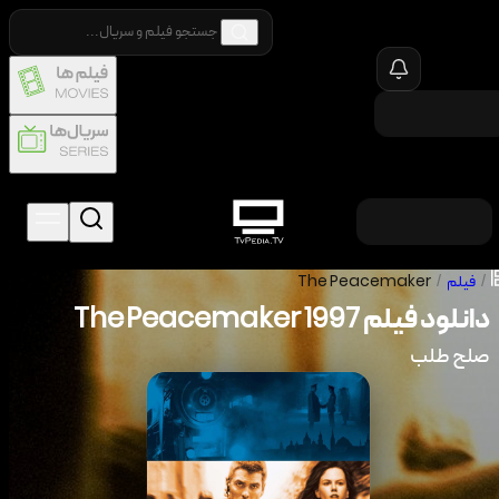
/
فیلم
/
The Peacemaker
دانلود فیلم
1997
The Peacemaker
صلح طلب