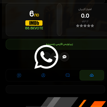
امتیاز کاربران
6
0.0
/10
از
۰
رای
66.6K
VOTE
زیرنویس فارسی چسبیده