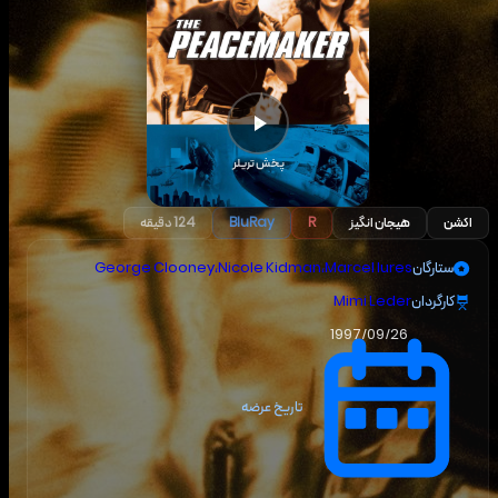
پخش تریلر
اکشن
هیجان انگیز
R
BluRay
124 دقیقه
ستارگان
Marcel Iures
،
Nicole Kidman
،
George Clooney
کارگردان
Mimi Leder
1997/09/26
تاریخ عرضه