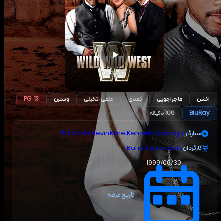
پخش تریلر
اکشن
ماجراجویی
کمدی
علمی-تخیلی
وسترن
PG-13
BluRay
106 دقیقه
ستارگان
Kenneth Branagh
،
Kevin Kline
،
Will Smith
کارگردان
Barry Sonnenfeld
1999/06/30
تاریخ عرضه