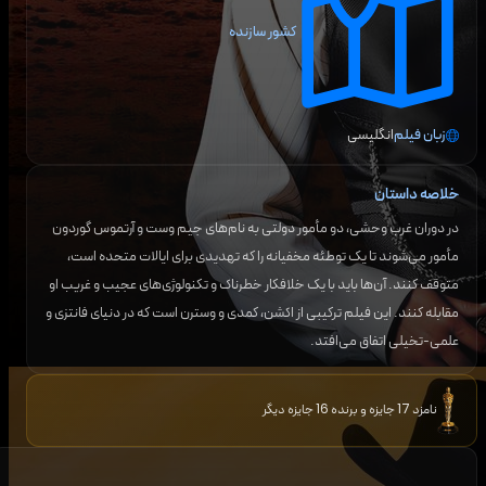
کشور سازنده
زبان فیلم
انگلیسی
خلاصه داستان
در دوران غرب وحشی، دو مأمور دولتی به نام‌های جیم وست و آرتموس گوردون
مأمور می‌شوند تا یک توطئه مخفیانه را که تهدیدی برای ایالات متحده است،
متوقف کنند. آن‌ها باید با یک خلافکار خطرناک و تکنولوژی‌های عجیب و غریب او
مقابله کنند. این فیلم ترکیبی از اکشن، کمدی و وسترن است که در دنیای فانتزی و
علمی-تخیلی اتفاق می‌افتد.
نامزد 17 جایزه و برنده 16 جایزه دیگر