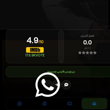
امتیاز کاربران
4.9
0.0
/10
از
۰
رای
173.9K
VOTE
زیرنویس فارسی چسبیده