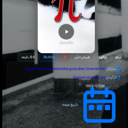
پخش تریلر
درام
رازآلود
هیجان انگیز
R
BluRay
84 دقیقه
ستارگان
Ben Shenkman
،
Mark Margolis
،
Sean Gullette
کارگردان
Darren Aronofsky
1998/07/10
تاریخ عرضه