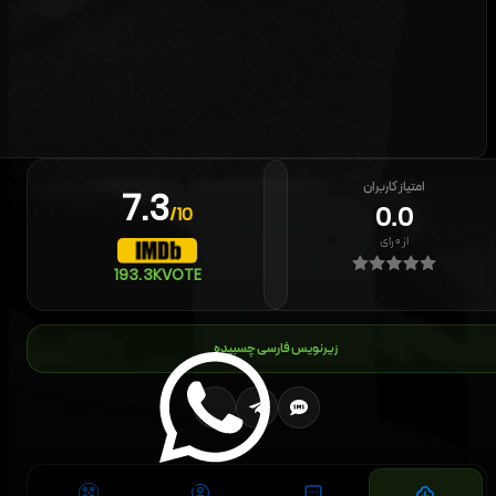
امتیاز کاربران
7.3
0.0
/10
از
۰
رای
193.3K
VOTE
زیرنویس فارسی چسبیده