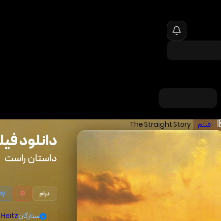
/
فیلم
/
The Straight Story
دانلود فیل
داستان راست
درام
ay
G
ستارگان
 Heitz