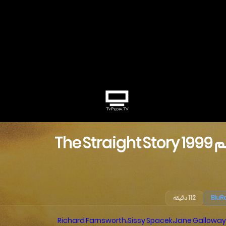
م
1999
The Straight Story
BluR
112 دقیقه
Richard Farnsworth
،
Sissy Spacek
،
Jane Galloway