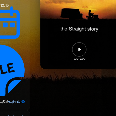
10/15
پخش تریلر
زبان فیلم
انگلی