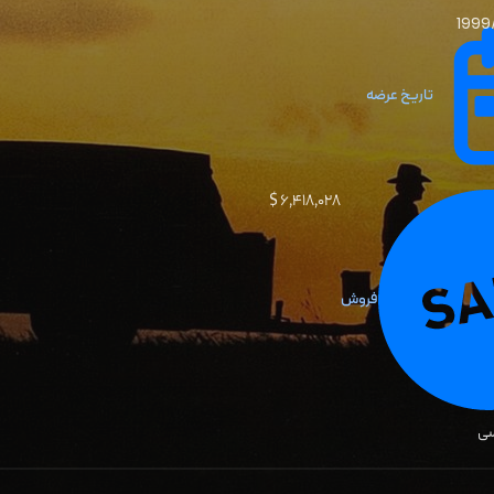
1999/
تاریخ عرضه
۶٬۴۱۸٬۰۲۸ $
فروش
سی