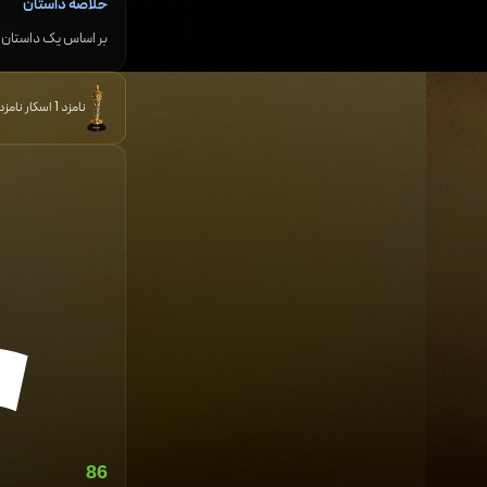
خلاصه داستان
بر اساس یک داستان واقعی، الوین استریت (ریچارد فارنزورث)، مردی ۷۳ ساله، برای دیدار با برادر بیمارش که
نامزد 1 اسکار نامزد 40 جایزه و برنده 19 جایزه دیگر
86