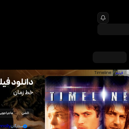
/
فیلم
/
Timeline
دانلود فیل
خط زمان
اکشن
ماجراجوی
ستارگان
nnolly