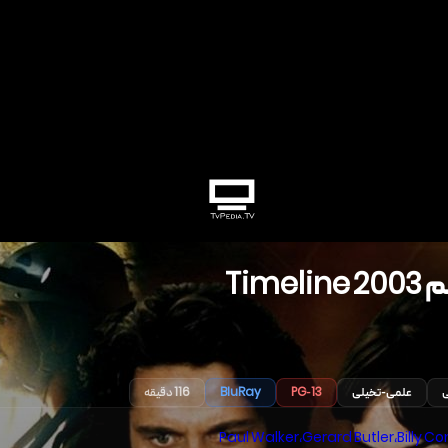
م
2003
Timeline
ی
علمی-تخیلی
PG-13
BluRay
116 دقیقه
Paul Walker
،
Gerard Butler
،
Billy Co