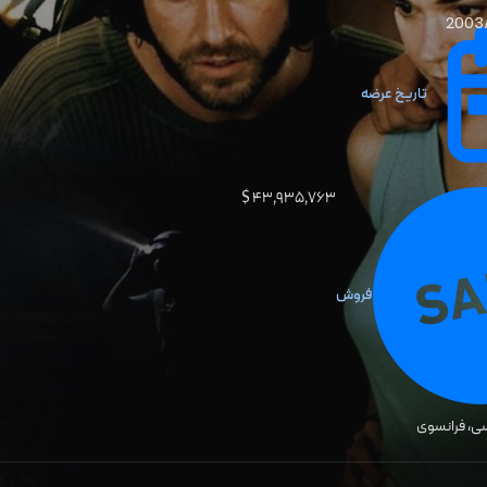
2003/
تاریخ عرضه
۴۳٬۹۳۵٬۷۶۳ $
فروش
ی، فرانسوی