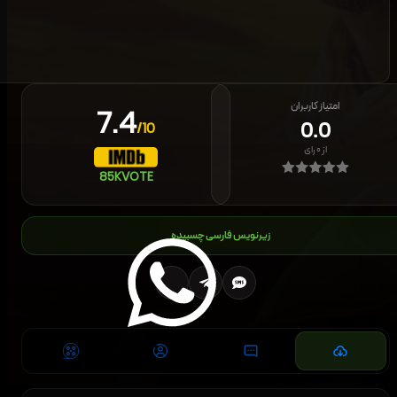
امتیاز کاربران
7.4
0.0
/10
از
۰
رای
85K
VOTE
زیرنویس فارسی چسبیده