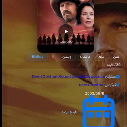
پخش تریلر
اکشن
درام
عاشقانه
وسترن
BluRay
R
139 دقیقه
ستارگان
Diego Luna
،
Robert Duvall
،
Kevin Costner
کارگردان
Kevin Costner
2003/08/11
تاریخ عرضه