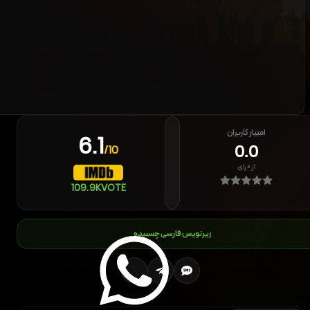
امتیاز کاربران
6.1
0.0
/10
از
۰
رای
109.9K
VOTE
زیرنویس فارسی چسبیده