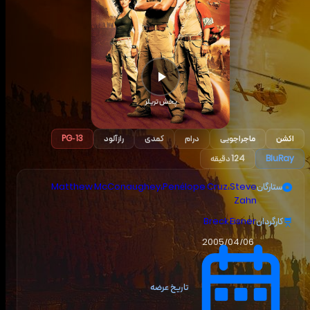
پخش تریلر
اکشن
ماجراجویی
درام
کمدی
رازآلود
PG-13
BluRay
124 دقیقه
ستارگان
Steve
،
Penélope Cruz
،
Matthew McConaughey
Zahn
کارگردان
Breck Eisner
2005/04/06
تاریخ عرضه