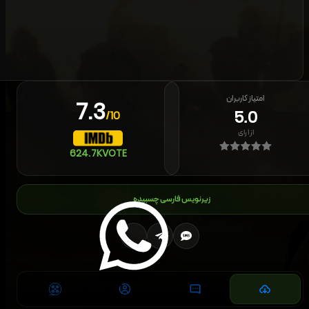
امتیاز کاربران
7.3
5.0
/10
از
۱
رای
624.7K
VOTE
زیرنویس فارسی چسبیده