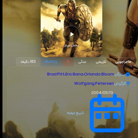
پخش تریلر
ماجراجویی
تاریخی
جنگی
R
BluRay
163 دقیقه
ستارگان
Orlando Bloom
،
Eric Bana
،
Brad Pitt
کارگردان
Wolfgang Petersen
2004/05/13
تاریخ عرضه