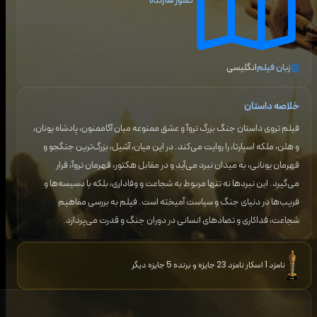
کشور سازنده
زبان فیلم
انگلیسی
خلاصه داستان
فیلم تروی داستان جنگ بزرگ تروآ و عشق ممنوعه میان آگاممنون، پادشاه یونان،
و هلن، ملکه اسپارتا، را روایت می‌کند. در این میان، آشیل، بزرگ‌ترین جنگجو و
قهرمان یونانی، به میدان نبرد می‌آید و در مقابل هکتور، قهرمان تروآ، قرار
می‌گیرد. این نبردها نه تنها مربوط به شجاعت و وفاداری، بلکه با دسیسه‌ها و
فریب‌ها در دنیای جنگ و سیاست آمیخته است. فیلم به بررسی مفاهیم
شجاعت، فداکاری و تضادهای انسانی در دوران جنگ و قدرت می‌پردازد.
نامزد 1 اسکار نامزد 23 جایزه و برنده 5 جایزه دیگر