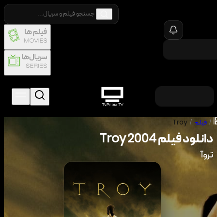
/
فیلم
/
Troy
دانلود فیلم
2004
Troy
تروآ