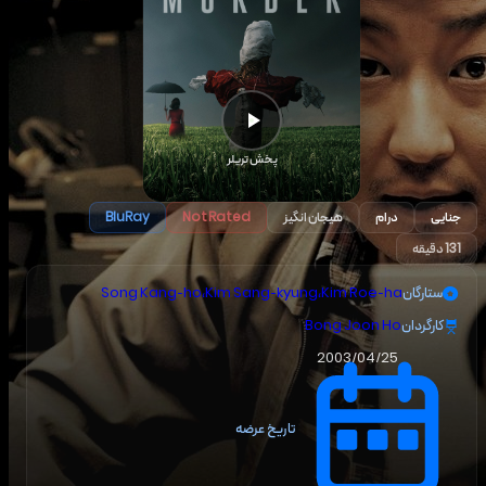
پخش تریلر
جنایی
درام
هیجان انگیز
BluRay
Not Rated
131 دقیقه
ستارگان
Kim Roe-ha
،
Kim Sang-kyung
،
Song Kang-ho
کارگردان
Bong Joon Ho
2003/04/25
تاریخ عرضه