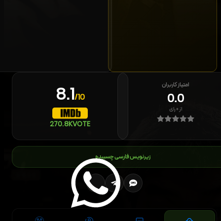
امتیاز کاربران
8.1
0.0
/10
از
۰
رای
270.8K
VOTE
زیرنویس فارسی چسبیده