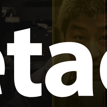
جزو 250 فیلم برتر
رتبه
196