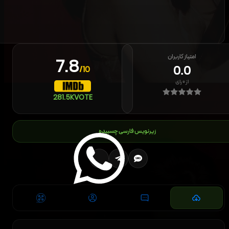
امتیاز کاربران
7.8
0.0
/10
از
۰
رای
281.5K
VOTE
زیرنویس فارسی چسبیده