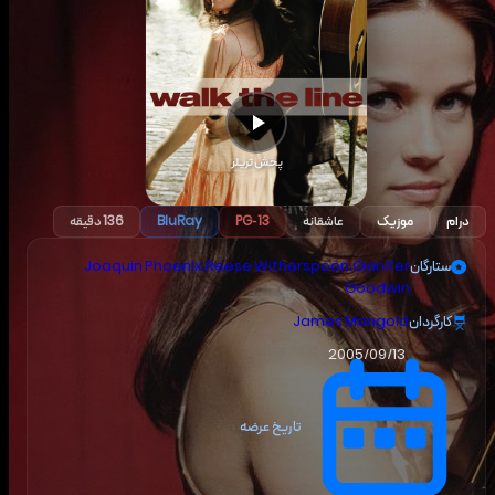
پخش تریلر
درام
موزیک
عاشقانه
PG-13
BluRay
136 دقیقه
ستارگان
Ginnifer
،
Reese Witherspoon
،
Joaquin Phoenix
Goodwin
کارگردان
James Mangold
2005/09/13
تاریخ عرضه