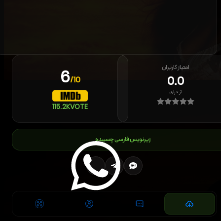
امتیاز کاربران
6
0.0
/10
از
۰
رای
115.2K
VOTE
زیرنویس فارسی چسبیده