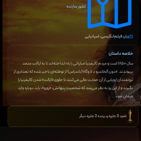
کشور سازنده
زبان فیلم
انگلیسی، اسپانیایی
خلاصه داستان
سال ۱۸۵۰ است و مردم کالیفرنیا مبارزاتی را راه انداخته‌اند تا به ایالات متحد
بپیوندند. «دون آلخاندرو د لا وگا» (باندراس) از توطئه‌ای باخبر شده که تعدادی از
ثروتمندان اروپایی از آن حمایت مالی می‌کنند تا جلوی «ایالت» شدن کالیفرنیا را
بگیرند و از این رو به نظر می‌رسد که شخصیت پنهانش، «زورو»، باید دوباره وارد
میدان شود...
نامزد 3 جایزه و برنده 2 جایزه دیگر