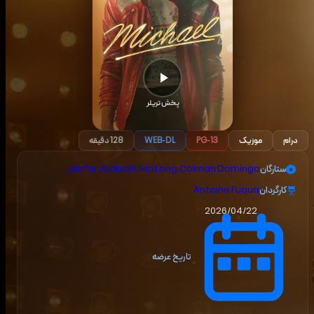
پخش تریلر
درام
موزیک
PG-13
WEB-DL
128 دقیقه
ستارگان
Colman Domingo
،
Nia Long
،
Jaafar Jackson
کارگردان
Antoine Fuqua
2026/04/22
تاریخ عرضه