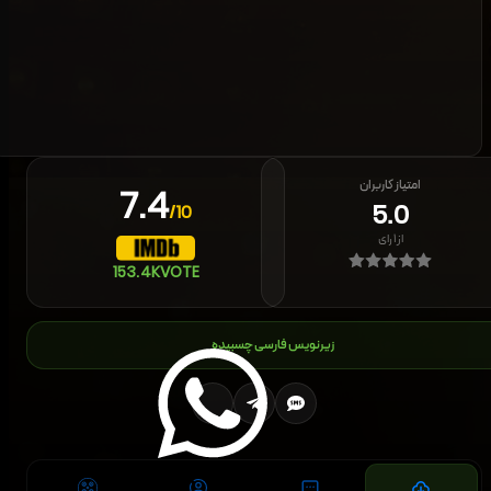
امتیاز کاربران
7.4
5.0
/10
از
۱
رای
153.4K
VOTE
زیرنویس فارسی چسبیده