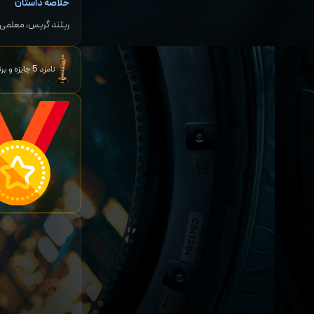
خلاصه داستان
ریلند گریس، معلمی ا
نامزد 5 جایزه و برنده 1 جایزه دیگر