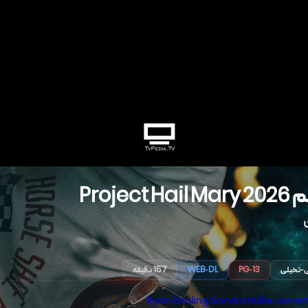
م
2026
Project Hail Mary
-تخیلی
PG-13
WEB-DL
157 دقیقه
Ryan Gosling
،
Sandra Hüller
،
James 