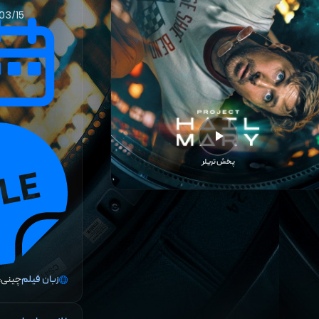
03/15
پخش تریلر
زبان فیلم
چینی، 