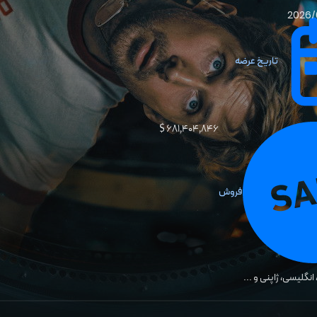
2026/
تاریخ عرضه
۶۸۱٬۴۰۴٬۸۴۶ $
فروش
انگلیسی، ژاپنی
و ...