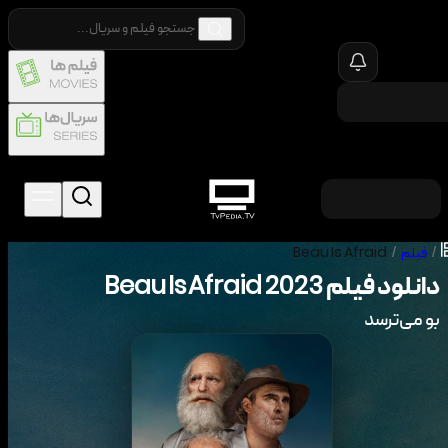
/
فیلم
/
Beau Is Afraid
دانلود فیلم
2023
Beau Is Afraid
بو می‌ترسد