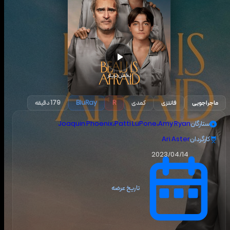
پخش تریلر
ماجراجویی
فانتزی
کمدی
R
BluRay
179 دقیقه
ستارگان
Amy Ryan
،
Patti LuPone
،
Joaquin Phoenix
کارگردان
Ari Aster
2023/04/14
تاریخ عرضه