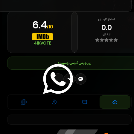
امتیاز کاربران
6.4
0.0
/10
از
۰
رای
41K
VOTE
زیرنویس فارسی چسبیده