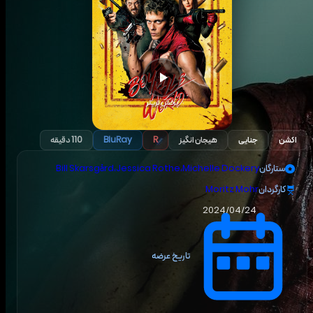
پخش تریلر
اکشن
جنایی
هیجان انگیز
R
BluRay
110 دقیقه
ستارگان
Michelle Dockery
،
Jessica Rothe
،
Bill Skarsgård
کارگردان
Moritz Mohr
2024/04/24
تاریخ عرضه