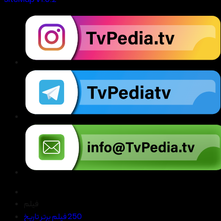
SiteMap V1.0.2
فیلم
250 فیلم برتر تاریخ