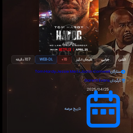
پخش تریلر
اکشن
جنایی
هیجان انگیز
16+
WEB-DL
107 دقیقه
ستارگان
Justin Cornwell
،
Jessie Mei Li
،
Tom Hardy
کارگردان
Gareth Evans
2025/04/25
تاریخ عرضه