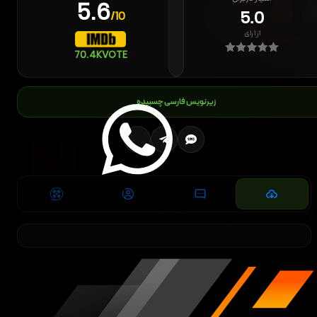
5.6
5.0
/10
از
۱
رای
70.4K
VOTE
زیرنویس فارسی چسبیده