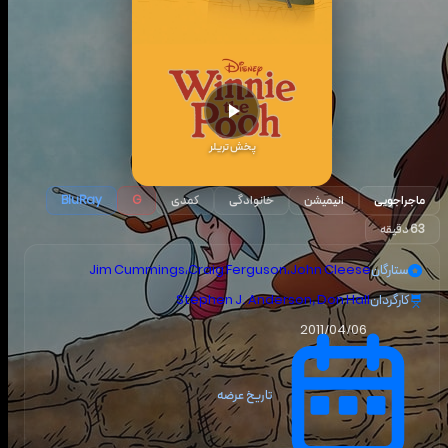
پخش تریلر
ماجراجویی
انیمیشن
خانوادگی
کمدی
BluRay
G
63 دقیقه
ستارگان
John Cleese
،
Craig Ferguson
،
Jim Cummings
کارگردان
Stephen J. Anderson, Don Hall
2011/04/06
تاریخ عرضه