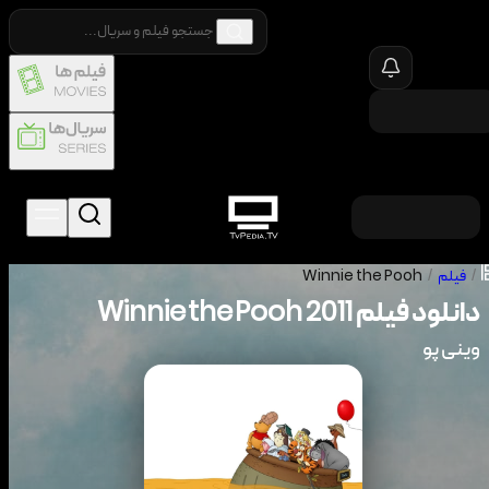
/
فیلم
/
Winnie the Pooh
دانلود فیلم
2011
Winnie the Pooh
وینی پو