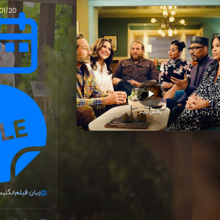
01/20
پخش تریلر
زبان فیلم
انگلی