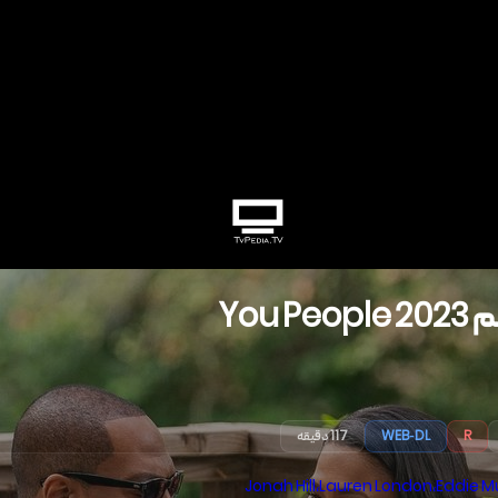
م
2023
You People
R
WEB-DL
117 دقیقه
Jonah Hill
،
Lauren London
،
Eddie M