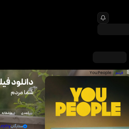
/
فیلم
/
You People
دانلود فیل
شما مردم
کمدی
عاشقانه
ستارگان
urphy