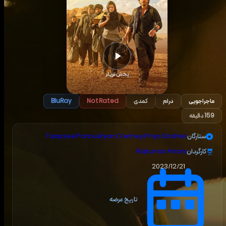
پخش تریلر
ماجراجویی
درام
کمدی
BluRay
Not Rated
159 دقیقه
ستارگان
Priya Sindher
،
Ryan Cretney
،
Taapsee Pannu
کارگردان
Rajkumar Hirani
2023/12/21
تاریخ عرضه