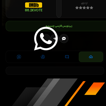
از
۰
رای
86.2K
VOTE
زیرنویس فارسی چسبیده