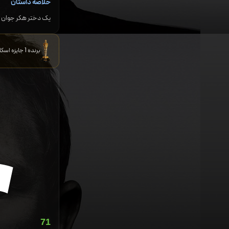
خلاصه داستان
یک دختر هکر جوان ب
برنده 1 جایزه اسکار نامزد 91 جایزه و برنده 26 جایزه دیگر
71