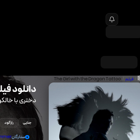
/
فیلم
/
The Girl with the Dragon Tattoo
دانلود فیل
دختری با خالکو
جنایی
رازآلود
ستارگان
ummer