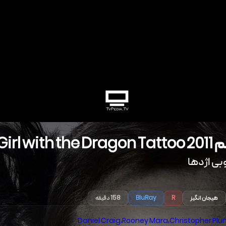
م
2011
Girl with the Dragon Tattoo
بی اژدها
هیجان انگیز
R
BluRay
158 دقیقه
Daniel Craig
،
Rooney Mara
،
Christopher Pl