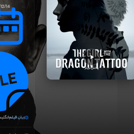
/12/14
پخش تریلر
زبان فیلم
انگلیس