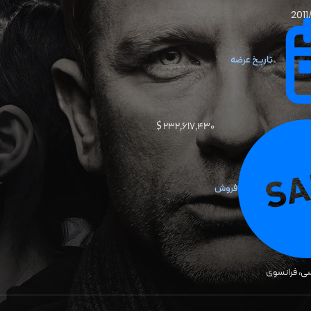
2011
تاریخ عرضه
۲۳۲٬۶۱۷٬۴۳۰ $
فروش
ی، فرانسوی