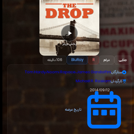
پخش تریلر
جنایی
درام
R
BluRay
106 دقیقه
ستارگان
James Gandolfini
،
Noomi Rapace
،
Tom Hardy
کارگردان
Michaël R. Roskam
2014/09/12
تاریخ عرضه