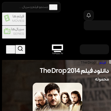
/
فیلم
/
The Drop
دانلود فیلم
2014
The Drop
محموله