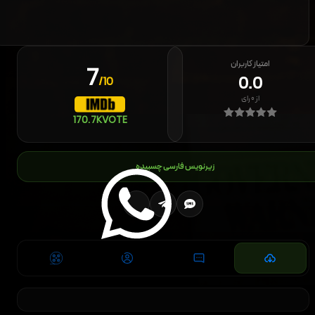
امتیاز کاربران
7
0.0
/10
از
۰
رای
170.7K
VOTE
زیرنویس فارسی چسبیده