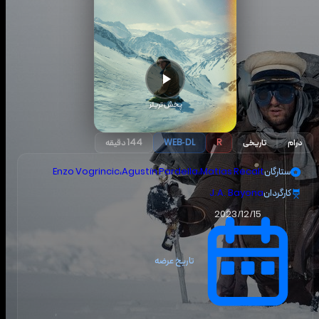
پخش تریلر
درام
تاریخی
R
WEB-DL
144 دقیقه
ستارگان
Matías Recalt
،
Agustín Pardella
،
Enzo Vogrincic
کارگردان
J.A. Bayona
2023/12/15
تاریخ عرضه