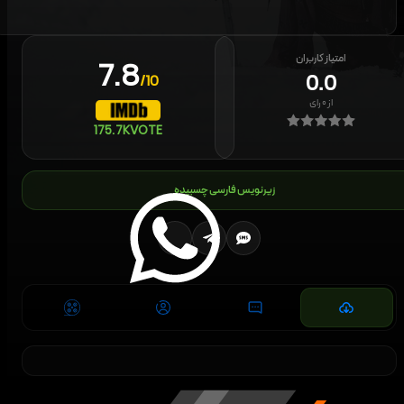
امتیاز کاربران
7.8
0.0
/10
از
۰
رای
175.7K
VOTE
زیرنویس فارسی چسبیده