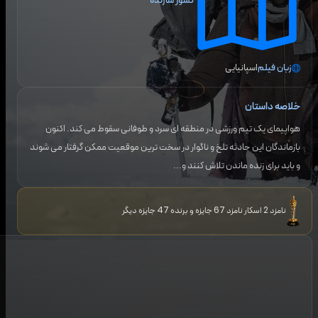
کشور سازنده
زبان فیلم
اسپانیایی
خلاصه داستان
هواپیمای یک تیم ورزشی در منطقه ای سرد و طوفانی سقوط می کند. اکنون
بازماندگان این حادثه تلخ و ناگوار در سخت ترین موقعیت ممکن گرفتار می شوند
و باید برای زنده ماندن تلاش کنند و...
نامزد 2 اسکار نامزد 67 جایزه و برنده 47 جایزه دیگر