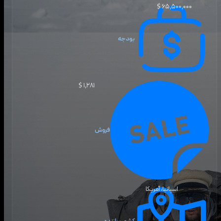
۶۵٬۵۰۰٬۰۰۰ $
بودجه
۱٬۲۸۱ $
فروش
اسپانیا، آمریکا