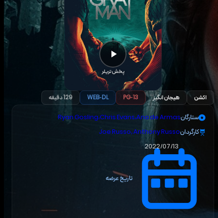
پخش تریلر
اکشن
هیجان انگیز
PG-13
WEB-DL
129 دقیقه
ستارگان
Ana de Armas
،
Chris Evans
،
Ryan Gosling
کارگردان
Joe Russo, Anthony Russo
2022/07/13
تاریخ عرضه