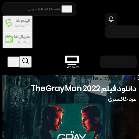
/
فیلم
/
The Gray Man
دانلود فیلم
2022
The Gray Man
مرد خاکستری