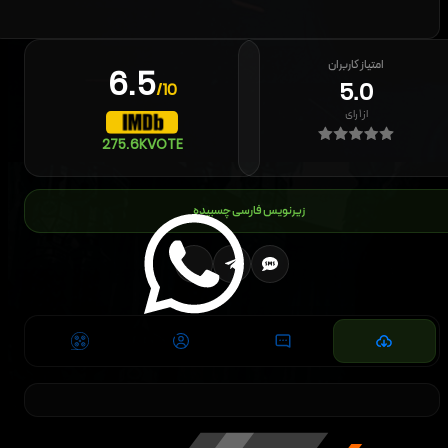
امتیاز کاربران
6.5
5.0
/10
از
۱
رای
275.6K
VOTE
زیرنویس فارسی چسبیده