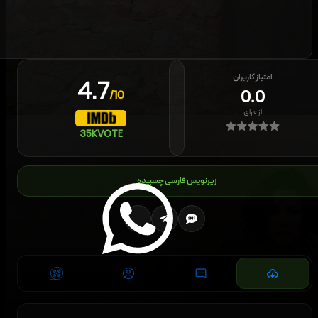
امتیاز کاربران
4.7
0.0
/10
از
۰
رای
35K
VOTE
زیرنویس فارسی چسبیده