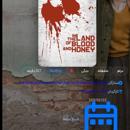
درام
عاشقانه
جنگی
R
BluRay
127 دقیقه
ستارگان
Rade Serbedzija
،
Goran Kostic
،
Zana Marjanovic
کارگردان
Angelina Jolie
2011/12/22
تاریخ عرضه