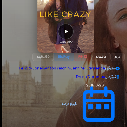
پخش تریلر
درام
عاشقانه
PG-13
BluRay
90 دقیقه
ستارگان
Jennifer Lawrence
،
Anton Yelchin
،
Felicity Jones
کارگردان
Drake Doremus
2011/10/28
تاریخ عرضه