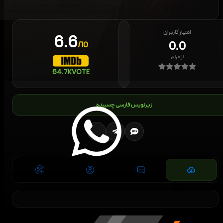
امتیاز کاربران
6.6
0.0
/10
از
۰
رای
64.7K
VOTE
زیرنویس فارسی چسبیده