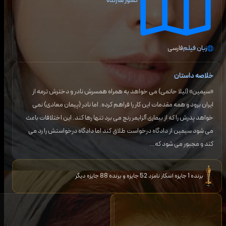
کشور سازنده
زبان فیلم
فارسی
خلاصه داستان
«سیمین» (لیلا حاتمی) می خواهد به همراه همسرش نادر و دخترش ترمه از
ایران برود و همه مقدمات این کار را فراهم کرده. اما نادر (پیمان معادی) نمی
خواهد پدرش را که از بیماری آلزایمر رنج می برد تنها رها کند. این اختلافات باعث
می شود سیمین از دادگاه درخواست طلاق کند اما دادگاه درخواستش را رد می
کند و مجبور می شود که…
برنده 1 جایزه اسکار نامزد 52 جایزه و برنده 88 جایزه دیگر