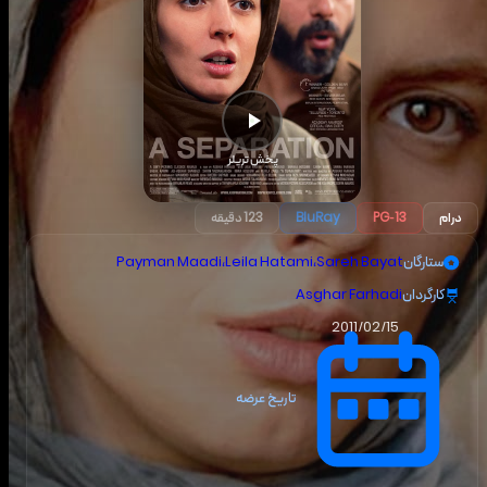
پخش تریلر
درام
PG-13
BluRay
123 دقیقه
ستارگان
Sareh Bayat
،
Leila Hatami
،
Payman Maadi
کارگردان
Asghar Farhadi
2011/02/15
تاریخ عرضه