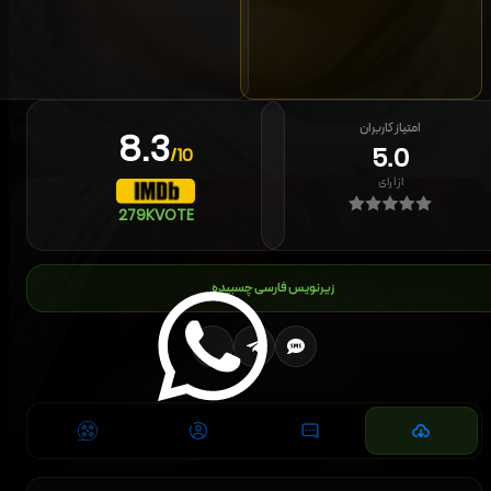
امتیاز کاربران
8.3
5.0
/10
از
۱
رای
279K
VOTE
زیرنویس فارسی چسبیده