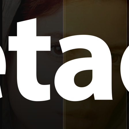
جزو 250 فیلم برتر
رتبه
112