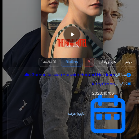
پخش تریلر
درام
هیجان انگیز
R
BluRay
91 دقیقه
ستارگان
Herbert Nordrum
،
Jessica Henwick
،
Julia Garner
کارگردان
Kitty Green
2023/10/06
تاریخ عرضه