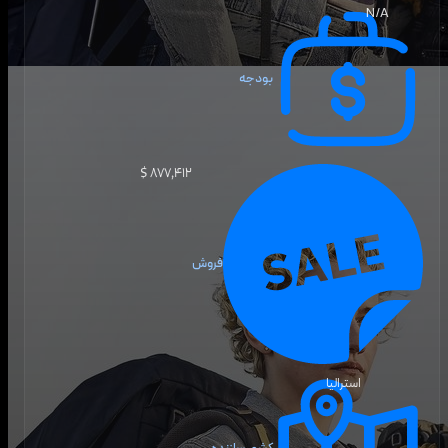
N/A
بودجه
۸۷۷٬۴۱۲ $
فروش
استرالیا