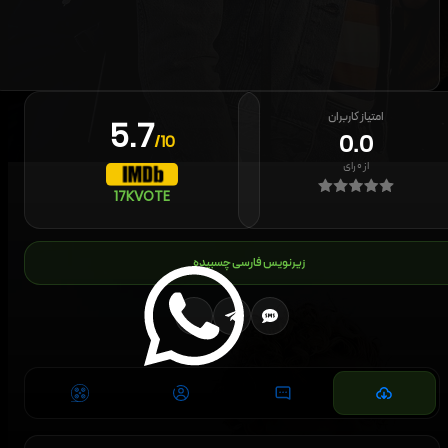
امتیاز کاربران
5.7
0.0
/10
از
۰
رای
17K
VOTE
زیرنویس فارسی چسبیده