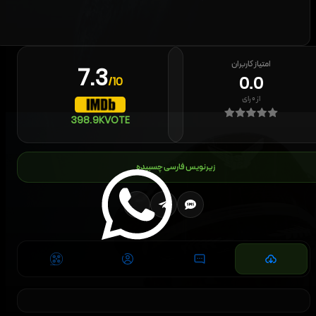
امتیاز کاربران
7.3
0.0
/10
از
۰
رای
398.9K
VOTE
زیرنویس فارسی چسبیده