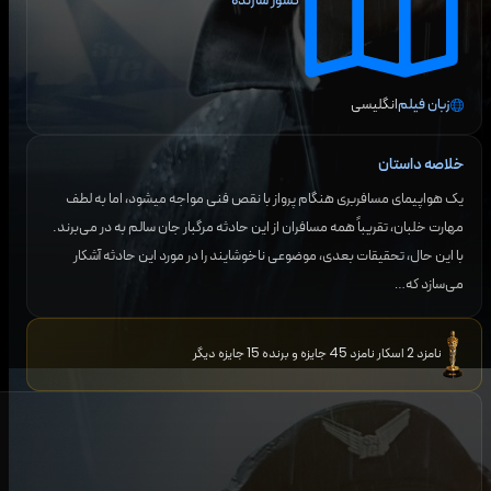
کشور سازنده
زبان فیلم
انگلیسی
خلاصه داستان
یک هواپیمای مسافربری هنگام پرواز با نقص فنی مواجه می‎شود، اما به لطف
مهارت خلبان، تقریباً همه مسافران از این حادثه مرگبار جان سالم به در می‌برند.
با این حال، تحقیقات بعدی، موضوعی ناخوشایند را در مورد این حادثه آشکار
می‌سازد که…
نامزد 2 اسکار نامزد 45 جایزه و برنده 15 جایزه دیگر