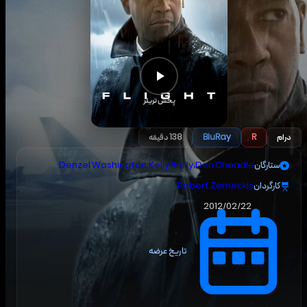
پخش تریلر
درام
R
BluRay
138 دقیقه
ستارگان
Don Cheadle
،
Kelly Reilly
،
Denzel Washington
کارگردان
Robert Zemeckis
2012/02/22
تاریخ عرضه