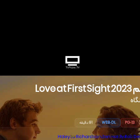
م
2023
Love at First Sight
گاه
PG-13
WEB-DL
91 دقیقه
Haley Lu Richardson
،
Ben Hardy
،
Rob De