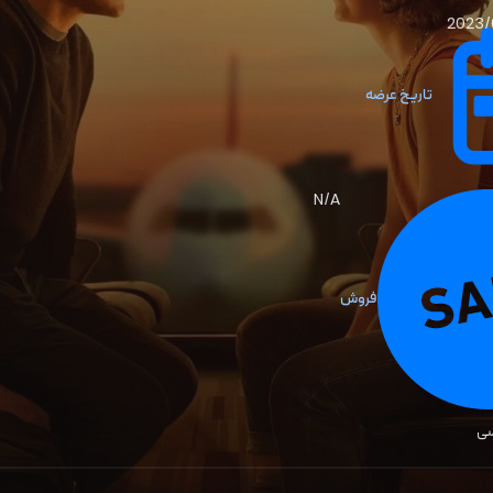
2023/
تاریخ عرضه
N/A
فروش
سی