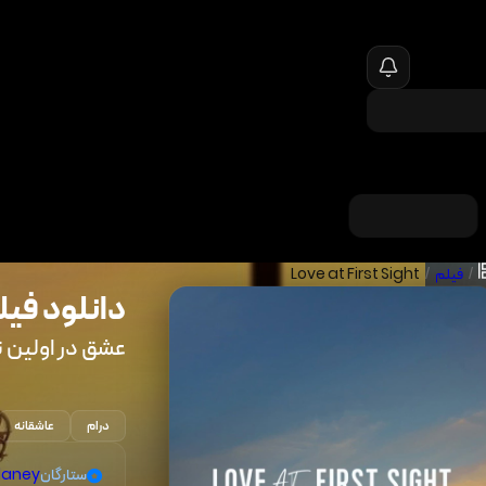
/
فیلم
/
Love at First Sight
دانلود فیل
عشق در اولین ن
درام
عاشقانه
ستارگان
laney