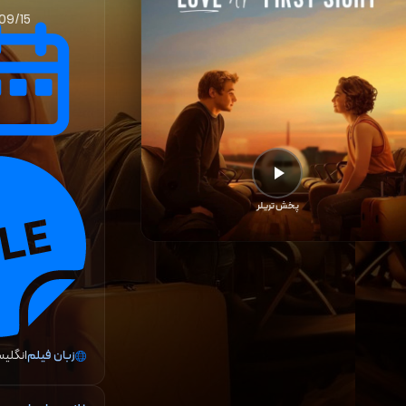
09/15
پخش تریلر
زبان فیلم
انگلی