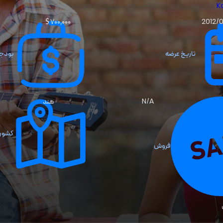
K
۷۰۰٬۰۰۰ $
2012/
تاریخ عرضه
بودج
N/A
هند
کشور 
فروش