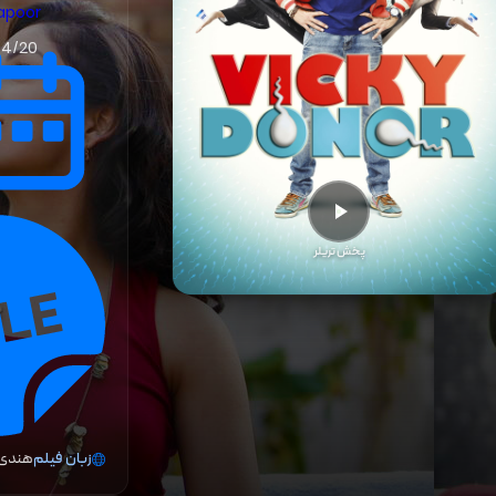
apoor
04/20
پخش تریلر
زبان فیلم
هندی