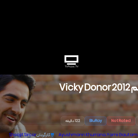
م
2012
Vicky Donor
Not Rated
BluRay
122 دقیقه
Yami Gautam
،
Ayushmann Khurrana
کارگردان
Shoojit Sircar