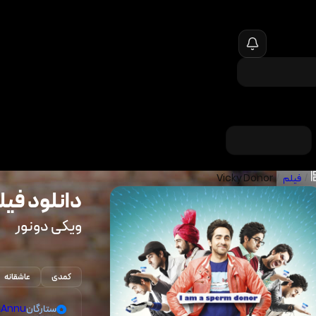
/
فیلم
/
Vicky Donor
دانلود فیل
ویکی دونور
کمدی
عاشقانه
ستارگان
Annu
،