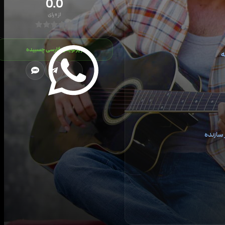
0.0
از
۰
رای
زیرنویس فارسی چسبیده
ه
سازنده