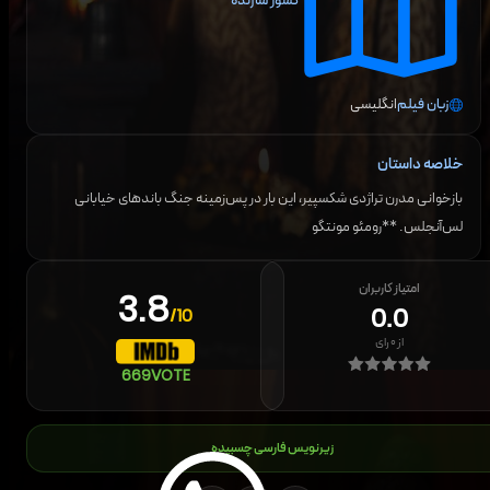
کشور سازنده
زبان فیلم
انگلیسی
خلاصه داستان
بازخوانی مدرن تراژدی شکسپیر، این بار در پس‌زمینه جنگ باندهای خیابانی
لس‌آنجلس. **رومئو مونتگو
امتیاز کاربران
3.8
0.0
/10
از
۰
رای
669
VOTE
زیرنویس فارسی چسبیده