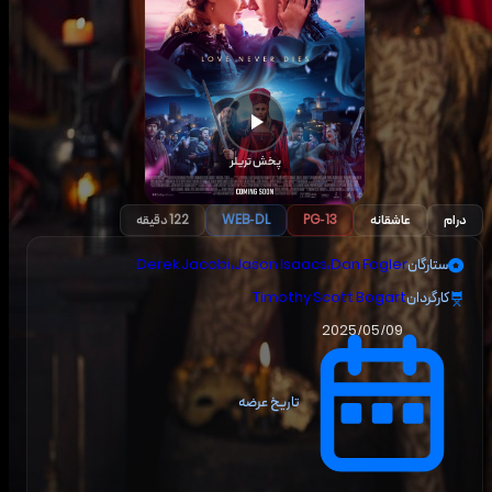
پخش تریلر
درام
عاشقانه
PG-13
WEB-DL
122 دقیقه
ستارگان
Dan Fogler
،
Jason Isaacs
،
Derek Jacobi
کارگردان
Timothy Scott Bogart
2025/05/09
تاریخ عرضه