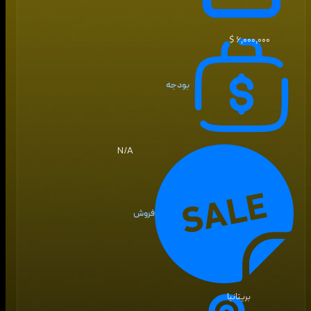
۶٬۰۰۰٬۰۰۰ $
بودجه
N/A
فروش
بریتانیا