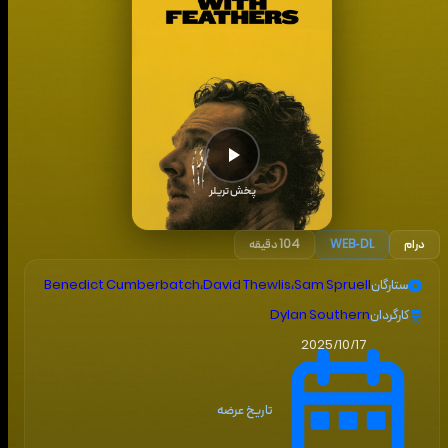
پخش تریلر
درام
WEB-DL
104 دقیقه
ستارگان
Sam Spruell
،
David Thewlis
،
Benedict Cumberbatch
کارگردان
Dylan Southern
2025/10/17
تاریخ عرضه