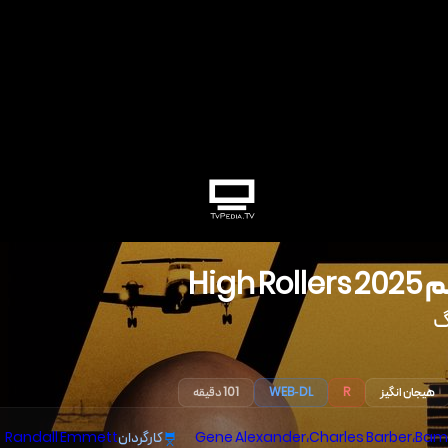
م
2025
High Rollers
گ
هیجان انگیز
R
WEB-DL
101 دقیقه
Bam
،
Charles Barber
،
Gene Alexander
کارگردان
Randall Emmett