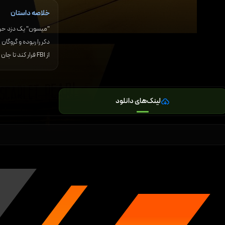
خلاصه داستان
"میسون" یک دزد حرفه‌
دکر را ربوده و گروگا
از FBI فرار کند تا جان دکر را نجات دهد و ...
لینک‌های دانلود