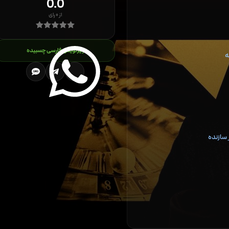
0.0
از
۰
رای
زیرنویس فارسی چسبیده
ه
سازنده