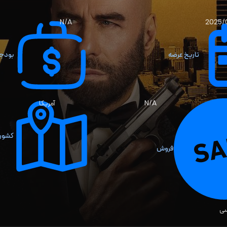
N/A
2025/
تاریخ عرضه
بودج
N/A
آمریکا
کشور 
فروش
سی