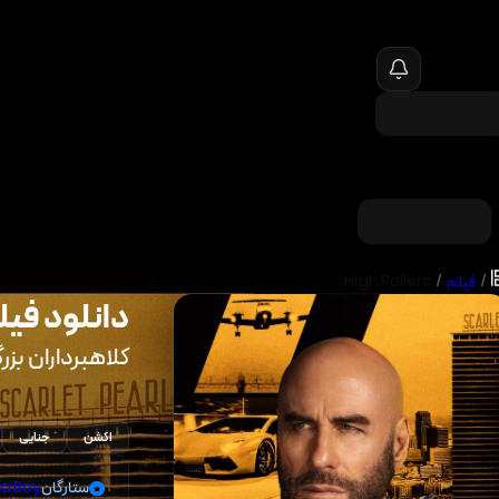
/
فیلم
/
High Rollers
دانلود فیل
کلاهبرداران بزر
اکشن
جنایی
ستارگان
a Boy