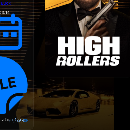
Buck
03/14
زبان فیلم
انگلی