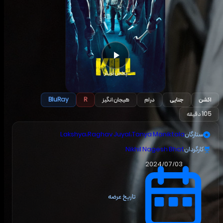
پخش تریلر
اکشن
جنایی
درام
هیجان انگیز
BluRay
R
105 دقیقه
ستارگان
Tanya Maniktala
،
Raghav Juyal
،
Lakshya
کارگردان
Nikhil Nagesh Bhat
2024/07/03
تاریخ عرضه