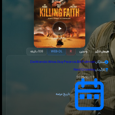
پخش تریلر
هیجان انگیز
وسترن
R
WEB-DL
108 دقیقه
ستارگان
Bill Pullman
،
Guy Pearce
،
DeWanda Wise
کارگردان
Ned Crowley
2025/10/03
تاریخ عرضه