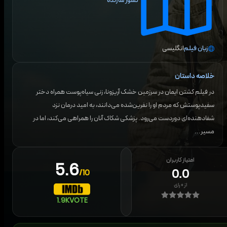
کشور سازنده
زبان فیلم
انگلیسی
خلاصه داستان
در فیلم کشتن ایمان در سرزمین خشک آریزونا، زنی سیاه‌پوست همراه دختر
سفیدپوستش که مردم او را نفرین‌شده می‌دانند، به امید درمان نزد
شفادهنده‌ای دوردست می‌رود. پزشکی شکاک آنان را همراهی می‌کند، اما در
مسیر...
امتیاز کاربران
5.6
0.0
/10
از
۰
رای
1.9K
VOTE