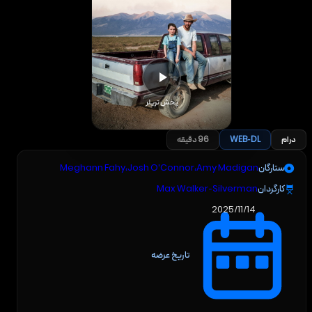
پخش تریلر
درام
WEB-DL
96 دقیقه
ستارگان
Amy Madigan
،
Josh O'Connor
،
Meghann Fahy
کارگردان
Max Walker-Silverman
2025/11/14
تاریخ عرضه