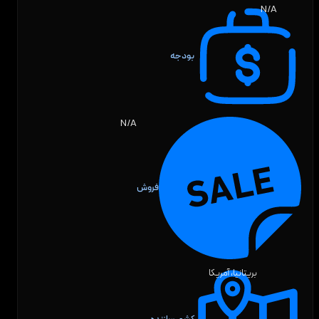
N/A
بودجه
N/A
فروش
بریتانیا، آمریکا