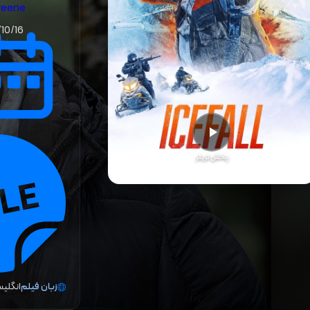
reene
10/16
پخش تریلر
زبان فیلم
انگلی