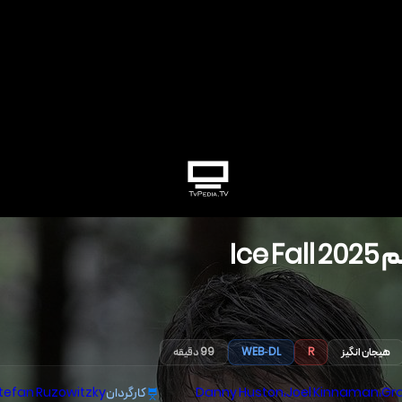
م
2025
Ice Fall
هیجان انگیز
R
WEB-DL
99 دقیقه
Gr
،
Joel Kinnaman
،
Danny Huston
کارگردان
tefan Ruzowitzky