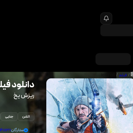
/
فیلم
/
Ice Fall
دانلود فیل
ریزش یخ
اکشن
جنایی
ستارگان
aham