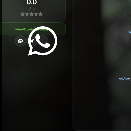
0.0
از
۰
رای
زیرنویس فارسی چسبیده
ه
سازنده