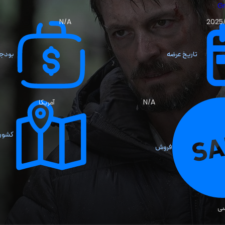
G
N/A
2025/
تاریخ عرضه
بودج
N/A
آمریکا
کشور 
فروش
سی