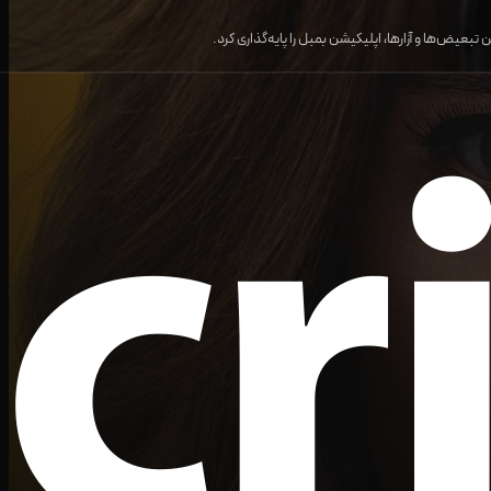
عیض‌ها و آزارها، اپلیکیشن بمبل را پایه‌گذاری کرد.