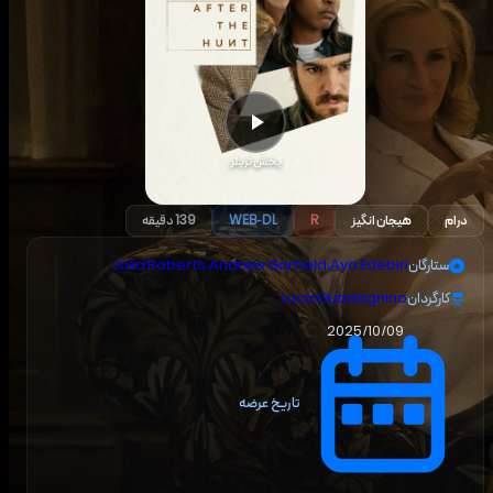
پخش تریلر
درام
هیجان انگیز
R
WEB-DL
139 دقیقه
ستارگان
Ayo Edebiri
،
Andrew Garfield
،
Julia Roberts
کارگردان
Luca Guadagnino
2025/10/09
تاریخ عرضه