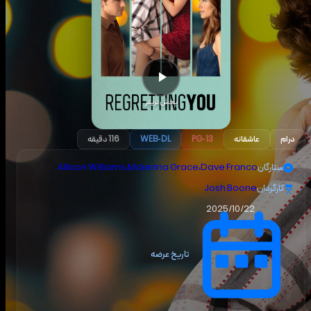
پخش تریلر
درام
عاشقانه
PG-13
WEB-DL
116 دقیقه
ستارگان
Dave Franco
،
Mckenna Grace
،
Allison Williams
کارگردان
Josh Boone
2025/10/22
تاریخ عرضه