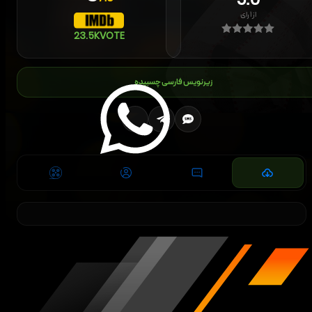
5.0
از
۱
رای
23.5K
VOTE
زیرنویس فارسی چسبیده