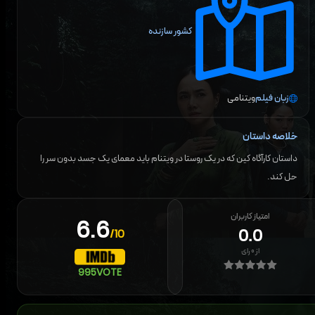
کشور سازنده
زبان فیلم
ویتنامی
خلاصه داستان
داستان کارآگاه کین که در یک روستا در ویتنام باید معمای یک جسد بدون سر را
حل کند.
امتیاز کاربران
6.6
0.0
/10
از
۰
رای
995
VOTE