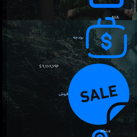
N/A
بودجه
۹٬۷۶۸٬۶۹۴ $
فروش
ویتنام