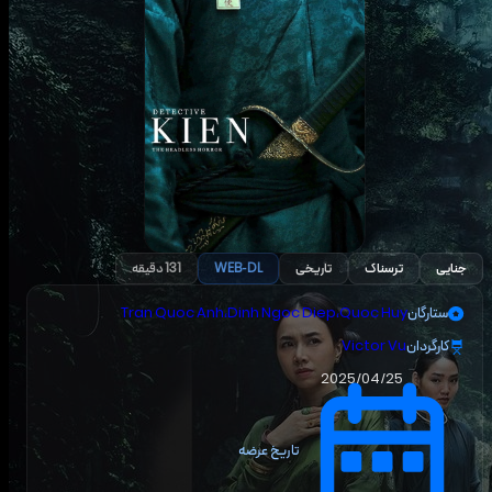
جنایی
ترسناک
تاریخی
WEB-DL
131 دقیقه
ستارگان
Quoc Huy
،
Dinh Ngoc Diep
،
Tran Quoc Anh
کارگردان
Victor Vu
2025/04/25
تاریخ عرضه