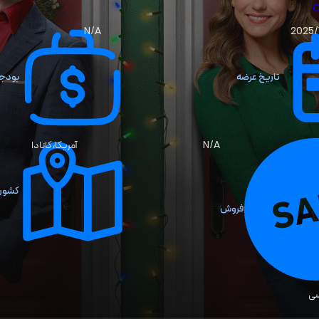
C
N/A
2025/
تاریخ عرضه
بودج
N/A
آمریکا، کانادا
کشور 
فروش
سی