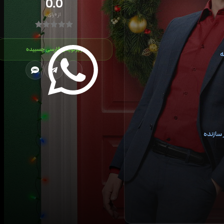
0.0
از
۰
رای
زیرنویس فارسی چسبیده
ه
سازنده