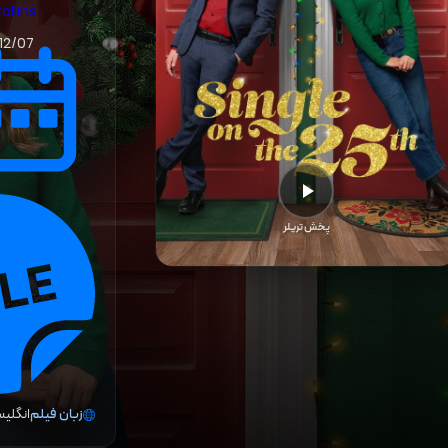
ollins
12/07
پخش تریلر
زبان فیلم
انگلی