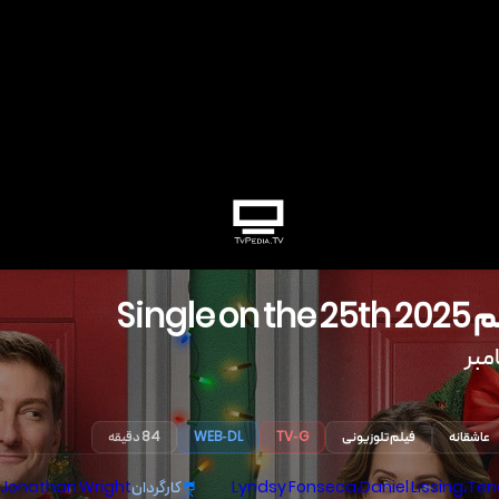
م
2025
Single on the 25th
عاشقانه
فیلم تلوزیونی
TV-G
WEB-DL
84 دقیقه
Ten
،
Daniel Lissing
،
Lyndsy Fonseca
کارگردان
Jonathan Wright