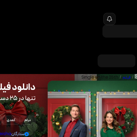
/
فیلم
/
Single on the 25th
دانلود فیل
تنها در ۲۵ دسامبر
درام
کمدی
ستارگان
eisha