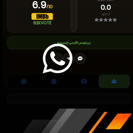
6.9
0.0
/10
از
۰
رای
82K
VOTE
زیرنویس فارسی چسبیده