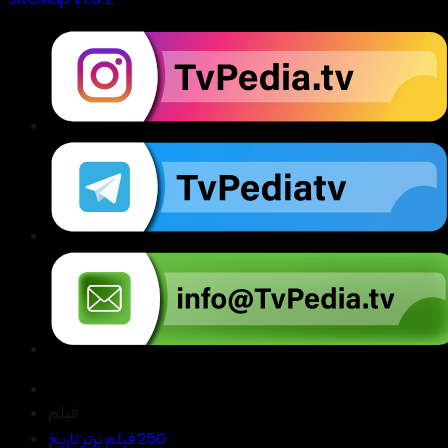
SiteMap V1.0.2
فیلم
250 فیلم برتر تاریخ