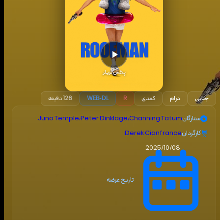
پخش تریلر
جنایی
درام
کمدی
R
WEB-DL
126 دقیقه
ستارگان
Channing Tatum
،
Peter Dinklage
،
Juno Temple
کارگردان
Derek Cianfrance
2025/10/08
تاریخ عرضه