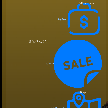
۱۸٬۰۰۰٬۰۰۰ $
بودجه
۱۷٬۲۴۶٬۷۵۸ $
فروش
آمریکا